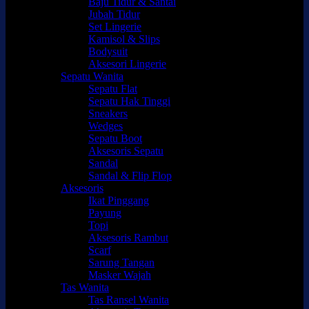
Baju Tidur & Santai
Jubah Tidur
Set Lingerie
Kamisol & Slips
Bodysuit
Aksesori Lingerie
Sepatu Wanita
Sepatu Flat
Sepatu Hak Tinggi
Sneakers
Wedges
Sepatu Boot
Aksesoris Sepatu
Sandal
Sandal & Flip Flop
Aksesoris
Ikat Pinggang
Payung
Topi
Aksesoris Rambut
Scarf
Sarung Tangan
Masker Wajah
Tas Wanita
Tas Ransel Wanita