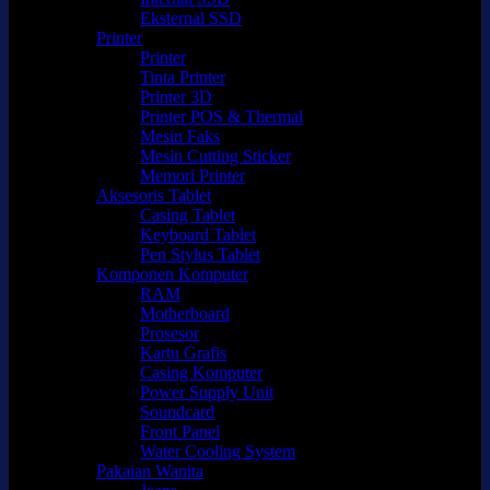
Eksternal SSD
Printer
Printer
Tinta Printer
Printer 3D
Printer POS & Thermal
Mesin Faks
Mesin Cutting Sticker
Memori Printer
Aksesoris Tablet
Casing Tablet
Keyboard Tablet
Pen Stylus Tablet
Komponen Komputer
RAM
Motherboard
Prosesor
Kartu Grafis
Casing Komputer
Power Supply Unit
Soundcard
Front Panel
Water Cooling System
Pakaian Wanita