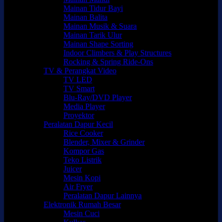
Mainan Tidur Bayi
Mainan Balita
Mainan Musik & Suara
Mainan Tarik Ulur
Mainan Shape Sorting
Indoor Climbers & Play Structures
Rocking & Spring Ride-Ons
TV & Perangkat Video
TV LED
TV Smart
Blu-Ray/DVD Player
Media Player
Proyektor
Peralatan Dapur Kecil
Rice Cooker
Blender, Mixer & Grinder
Kompor Gas
Teko Listrik
Juicer
Mesin Kopi
Air Fryer
Peralatan Dapur Lainnya
Elektronik Rumah Besar
Mesin Cuci