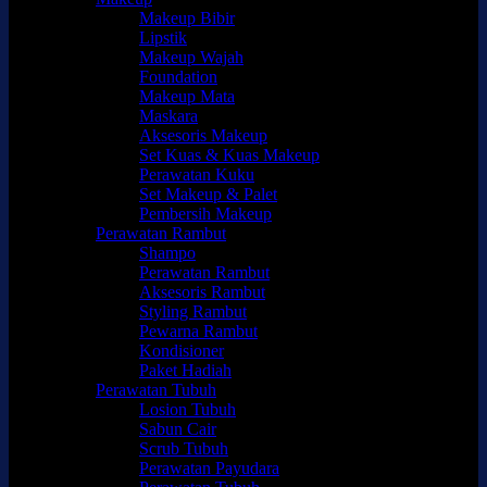
Makeup Bibir
Lipstik
Makeup Wajah
Foundation
Makeup Mata
Maskara
Aksesoris Makeup
Set Kuas & Kuas Makeup
Perawatan Kuku
Set Makeup & Palet
Pembersih Makeup
Perawatan Rambut
Shampo
Perawatan Rambut
Aksesoris Rambut
Styling Rambut
Pewarna Rambut
Kondisioner
Paket Hadiah
Perawatan Tubuh
Losion Tubuh
Sabun Cair
Scrub Tubuh
Perawatan Payudara