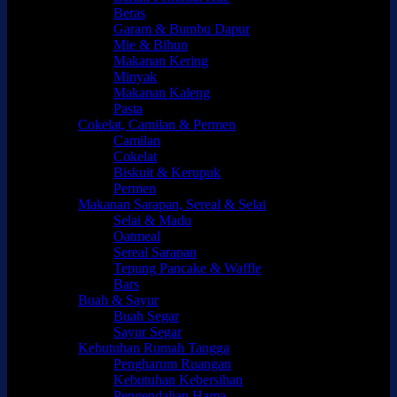
Beras
Garam & Bumbu Dapur
Mie & Bihun
Makanan Kering
Minyak
Makanan Kaleng
Pasta
Cokelat, Camilan & Permen
Camilan
Cokelat
Biskuit & Kerupuk
Permen
Makanan Sarapan, Sereal & Selai
Selai & Madu
Oatmeal
Sereal Sarapan
Tepung Pancake & Waffle
Bars
Buah & Sayur
Buah Segar
Sayur Segar
Kebutuhan Rumah Tangga
Pengharum Ruangan
Kebutuhan Kebersihan
Pengendalian Hama