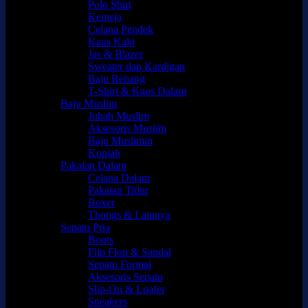
Polo Shirt
Kemeja
Celana Pendek
Kaus Kaki
Jas & Blazer
Sweater dan Kardigan
Baju Renang
T-Shirt & Kaos Dalam
Baju Muslim
Jubah Muslim
Aksesoris Muslim
Baju Muslimin
Kopiah
Pakaian Dalam
Celana Dalam
Pakaian Tidur
Boxer
Thongs & Lainnya
Sepatu Pria
Boots
Flip Flop & Sandal
Sepatu Formal
Aksesoris Sepatu
Slip-On & Loafer
Sneakers