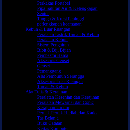
Perkakas Portabel
Pipa Saluran Air & Kelengkapan
Senter
Tangga & Kursi Peninggi
perlengkapan keamanan
Kebun & Luar Ruangan
Peralatan Listrik Taman & Kebun
Peralatan Kebun
Sistem Pengairan
Bibit & Biji Bijian
Pembasmi Hama
Aksesoris Genset
Genset
Pemanggang
Alat Pembunuh Serangga
Aksesoris Luar Ruangan
Taman & Kebun
Alat Tulis & Kerajinan
Peralatan Kesenian dan Kerajinan
Peralatan Mewarnai dan Copic
Kerajinan Umum
Pernak Pernik Hadiah dan Kado
Tas Belanja
Buku Catatan
Kertas Komputer