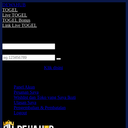
DEWAHUB
TOGEL
Live TOGEL
TOGEL Bonus
Link Live TOGEL
LOGIN
LOGIN
Email:
Nomor pesanan:
Untuk bantuan silakan,
Klik disini
DAFTAR
Panel Akun
Pesanan Saya
Wishlist dan Toko yang Saya Ikuti
Ulasan Saya
Pengembalian & Pembatalan
Logout