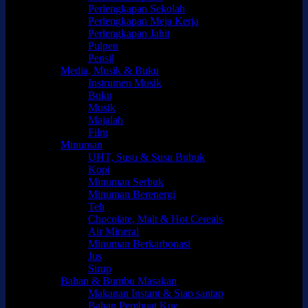
Perlengkapan Sekolah
Perlengkapan Meja Kerja
Perlengkapan Jahit
Pulpen
Pensil
Media, Musik & Buku
Instrumen Musik
Buku
Musik
Majalah
Film
Minuman
UHT, Susu & Susu Bubuk
Kopi
Minuman Serbuk
Minuman Berenergi
Teh
Chocolate, Malt & Hot Cereals
Air Mineral
Minuman Berkarbonasi
Jus
Sirup
Bahan & Bumbu Masakan
Makanan Instant & Siap santap
Bahan Pembuat Kue