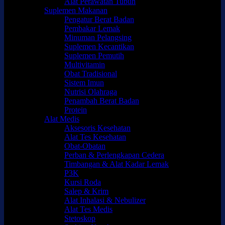
Alat Perawatan Tubuh
Suplemen Makanan
Pengatur Berat Badan
Pembakar Lemak
Minuman Pelangsing
Suplemen Kecantikan
Suplemen Pemutih
Multivitamin
Obat Tradisional
Sistem Imun
Nutrisi Olahraga
Penambah Berat Badan
Protein
Alat Medis
Aksesoris Kesehatan
Alat Tes Kesehatan
Obat-Obatan
Perban & Perlengkapan Cedera
Timbangan & Alat Kadar Lemak
P3K
Kursi Roda
Salep & Krim
Alat Inhalasi & Nebulizer
Alat Tes Medis
Stetoskop